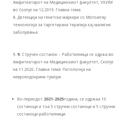
Амфитеатарот на Медицинскиот факултет, УКИМ
во Скопје на 12.2019. Главна тема:
Детекција на генетски маркери со Microarray
технологија за таргетирана терапија кај малигни
заболувања.
9
.
Стручен состанок – Работилница се одржа во
Амфитеатарот на Медицинскиот факултет, Скопје
на 11.2020
.
Главна тема: Патологија на
невроендокрини тумори
Во периодот
20
21
-202
5
година, се одржаа 10
состаноци и тоа 5 стручни состаноци и 5 стручни
состаноци-работилници: