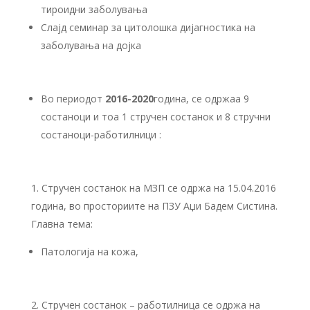
тироидни заболувања
Слајд семинар за цитолошка дијагностика на
заболувања на дојка
Во периодот
20
16
-20
20
година, се одржаа 9
состаноци и тоа 1 стручен состанок и 8 стручни
состаноци-работилници :
Стручен состанок на МЗП се одржа на 15.04.2016
година, во просториите на ПЗУ Аџи Бадем Систина.
Главна тема:
Патологија на кожа,
Стручен состанок – работилница се одржа на