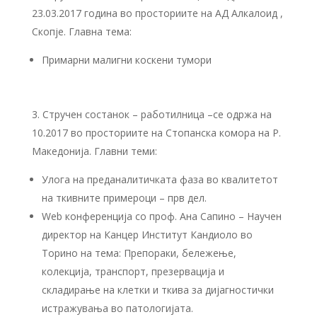
23.03.2017 година во просториите на АД Алкалоид ,
Скопје. Главна тема:
Примарни малигни коскени тумори
Стручен состанок – работилница –се одржа на
10.2017 во просториите на Стопанска комора на Р.
Македонија. Главни теми:
Улога на преданалитичката фаза во квалитетот
на ткивните примероци – прв дел.
Web конференција со проф. Ана Сапино – Научен
директор на Канцер Институт Кандиоло во
Торино на тема: Препораки, бележење,
колекција, транспорт, презервација и
складирање на клетки и ткива за дијагностички
истражувања во патологијата.