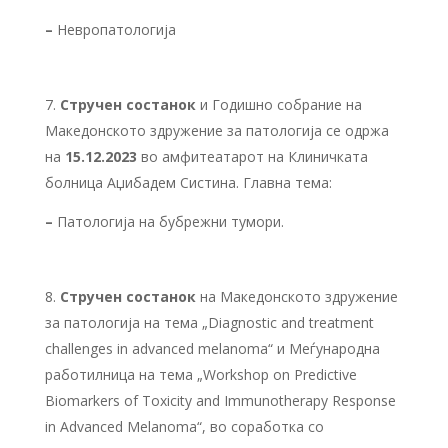
–
Невропатологија
Стручен состанок
и Годишно собрание на
Македонското здружение за патологија се одржа
на
15.12.2023
во амфитеатарот на Клиничката
болница Аџибадем Систина. Главна тема:
–
Патологија на бубрежни тумори.
Стручен состанок
на Македонското з
дружение
з
а патоло
гија на тема „Diagnostic and treatment
challenges in advanced melanoma“ и Меѓународна
работилница на тема „Workshop on Predictive
Biomarkers of Toxicity and Immunotherapy Response
in Advanced Melanoma“, во соработка со