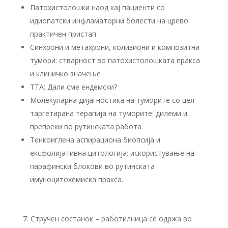
Патохистолошки наод кај пациенти со
идиопатски инфламаторни болести на црево:
практичен пристап
Синхрони и метахрони, колизиони и композитни
тумори: стварност во патохистолошката пракса
и клиничко значење
ТТА: Дали сме ендемски?
Молекуларна дијагностика на туморите со цел
таргетирана терапија на туморите: дилеми и
препреки во рутинската работа
Тенкоиглена аспирациона биопсија и
ексфолијативна цитологија: искористување на
парафински блокови во рутинската
имуноцитохемиска пракса.
Стручен состанок – работилница се одржа во