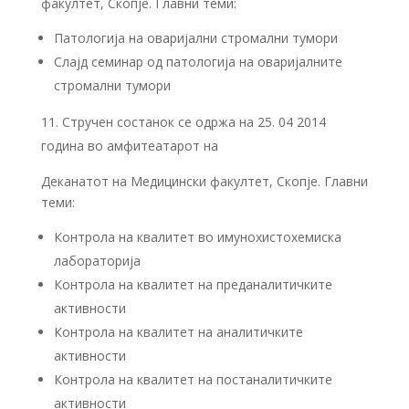
факултет, Скопје. Главни теми:
Патологија на оваријални стромални тумори
Слајд семинар од патологија на оваријалните
стромални тумори
Стручен состанок се одржа на 25. 04 2014
година во амфитеатарот на
Деканатот на Медицински факултет, Скопје. Главни
теми:
Контрола на квалитет во имунохистохемиска
лабораторија
Контрола на квалитет на преданалитичките
активности
Контрола на квалитет на аналитичките
активности
Контрола на квалитет на постаналитичките
активности