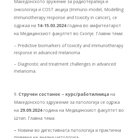
Македонското зружение за радиотерапија и
онкологија и COST акција (Immuno-model, Modelling
immunotherapy response and toxicity in cancer), се
одржаа на
14-15.03.2024
година во амфитеатарот
на Медицинскиот факултет во Скопје. Главни теми:
– Predictive biomarkers of toxicity and immunotherapy
response in advanced melanoma
– Diagnostic and treatment challenges in advanced
melanoma.
Стручен состанок
–
курс/работилница
на
Македонското здружение за патологија се одржа
на
29.09.2024
година на Медицинскиот факултет во
Штип. Главна тема:
–
Новини во дигестивната патологија и практична
примена на анална цитологија.