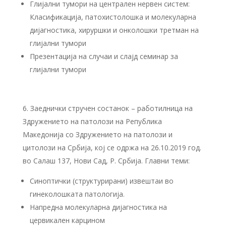
Глијални тумори на централен нервен систем:
Класификација, патохистолошка и молекуларна
дијагностика, хируршки и онколошки третман на
глијални тумори
Презентација на случаи и слајд семинар за
глијални тумори
Заеднички стручен состанок – работилница на
Здружението на патолози на Република
Македонија со Здружението на патолози и
цитолози на Србија, кој се одржа на 26.10.2019 год.
во Салаш 137, Нови Сад, Р. Србија. Главни теми:
Синоптички (структурирани) извештаи во
гинеколошката патологија.
Напредна молекуларна дијагностика на
цервикален карцином