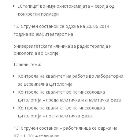
„Стапици” во имунохистохемијата – серија од
конкретни примери
Стручен состанок се одржа на 20. 06 2014
година во амфитеатарот на
Универзитетската клиника за радиотерапија и
онкологија во Скопје.
Главни теми:
Контрола на квалитет на работа во лаборатории
за цервикална цитологија
Контрола на квалитет во негинеколошка
цитологија – преданалитичка и аналитичка фаза
Контрола на квалитет во негинеколошка
цитологија – постаналитичка фаза
Стручен состанок – работилница се одржа на
07. 11. 2014 година во