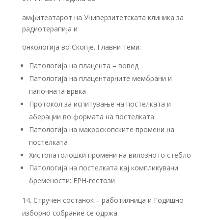
амфитеатарот на Универзитетската клиника за
радиотерапија и
онкологија во Скопје. Главни теми:
Патологија на плацента – вовед
Патологија на плацентарните мембрани и
папочната врвка
Протокол за испитување на постелката и
аберации во формата на постелката
Патологија на макроскопските промени на
постелката
Хистопатолошки промени на вилозното стебло
Патологија на постелката кај компликувани
бремености: EPH-гестози
Стручен состанок – работилница и Годишно
изборно собрание се одржа