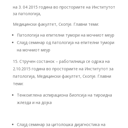
на 3. 04 2015 година во просториите на Институтот
за патологија,
Медицински факултет, Скопје. Главни теми:
Патологија на епителни тумори на мочниот меур
Слајд семинар од патологија на епителни тумори
на мочниот меур
Стручен состанок – работилница се одржа на
2.10.2015 година во просториите на Институтот за
патологија, Медицински факултет, Скопје. Главни
теми:
Тенкоиглена аспирациона биопсија на тироидна
жлезда и на дојка
Слајд семинар за цитолошка дијагностика на