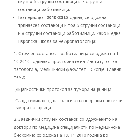
вкупно 5 стручни состаноци и 7 стручни
состаноци-работилници.
Во периодот
20
10
-20
15
година, се одржаа
тринаесет состаноци и тоа 5 стручни состаноци
и 8 стручни состаноци-работилници, како
и една
Европска школа за нефропатологија:
Стручен состанок – работилница се одржа на 1.
10 2010 годинаво просториите на Институтот за
патологија, Медицински факултет – Скопје. Главни
теми:
-Дијагностички протокол за тумори на јајници
-Слајд семинар од патологија на површни епителни
тумори на јајници
Заеднички стручен состанок со Здруженито на
доктори по медицина специјалисти по медицинска
биохемија се одржа на 19. 11 2010 година во