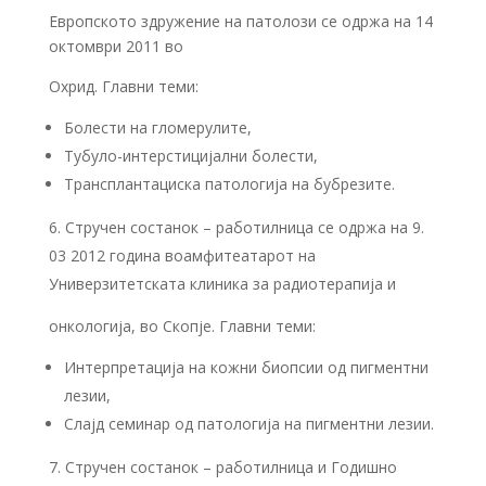
Европското здружение на патолози се одржа на 14
октомври 2011 во
Охрид. Главни теми:
Болести на гломерулите,
Тубуло-интерстицијални болести,
Трансплантациска патологија на бубрезите.
Стручен состанок – работилница се одржа на 9.
03 2012 година воамфитеатарот на
Универзитетската клиника за радиотерапија и
онкологија, во Скопје. Главни теми:
Интерпретација на кожни биопсии од пигментни
лезии,
Слајд семинар од патологија на пигментни лезии.
Стручен состанок – работилница и Годишно