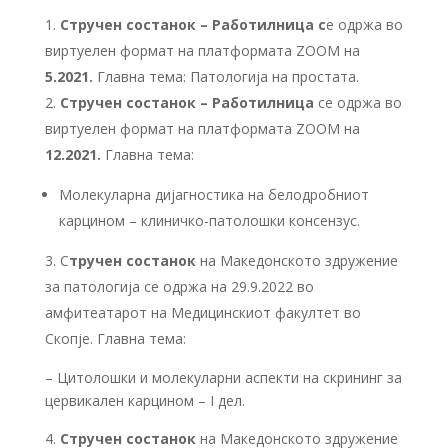
Стручен
состанок
–
Работилница с
е одржа во
виртуелен формат на платформата ZOOM на
5.2021.
Главна тема: Патологија на простата.
Стручен
состанок
–
Работилница
се одржа во
виртуелен формат на платформата ZOOM на
12.2021.
Главна тема:
Молекуларна дијагностика на белодробниот
карцином – клиничко-патолошки консензус.
С
тручен состанок
на Македонското здружение
за патологија се одржа на 29.9.2022 во
амфитеатарот на Медицинскиот факултет во
Скопје. Главна тема:
– Цитолошки и молекуларни аспекти на скрининг за
цервикален карцином – I дел.
Стручен состанок
на Македонското здружение