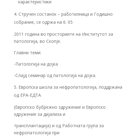
карактеристики
Стручен состанок – работилница и Годишно
собрание, се одржа на 6. 05
2011 година во просториите на Институтот за
патологија, во Скопје.
Главни теми:
-Пaтологија на дојка
-Слајд семинар од патологија на дојка.
Европска школа за нефропатологија, поддржана
од ЕРА-ЕДТА
(Европско бубрежно здружение и Европско
здружение за дијализа и
трансплантација) и од Работната група за
нефропатологија при