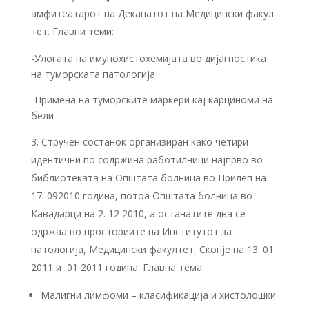
амфитеатарот на Деканатот на Медицински факул
тет. Главни теми:
-Улогата на имунохистохемијата во дијагностика
на туморската патологија
-Примена на туморските маркери кај карциноми на
бели
Стручен состанок организиран како четири
идентични по содржина работилници најпрво во
библиотеката на Општата болница во Прилеп на
17. 092010 година, потоа Општата болница во
Кавадарци на 2. 12 2010, а останатите два се
одржаа во просториите на Институтот за
патологија, Медицински факултет, Скопје на 13. 01
2011 и 01 2011 година. Главна тема:
Малигни лимфоми – класификација и хистолошки