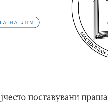
ТА НА ЗПМ
јчесто поставувани праш