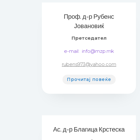
Проф. д-р Рубенс
Јовановиќ
Претседател
е-mail:
info@mzp.mk
rubens973
@
yahoo.com
Прочитај повеќе
Ас. д-р Благица Крстеска