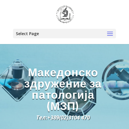
Select Page
Македонско
здружение за
патологија
(МЗП)
Тел:+389(02)3104 470