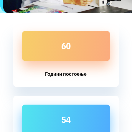
60
Години постоење
54