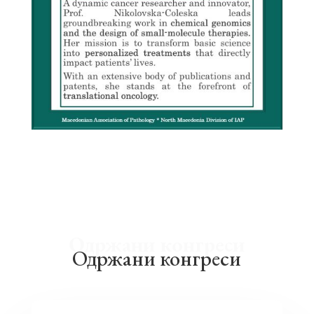
Одржани конгреси
Одржани конгреси