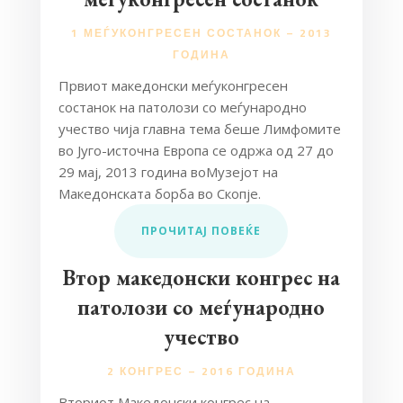
1 МЕЃУКОНГРЕСЕН СОСТАНОК – 2013
ГОДИНА
Првиот македонски меѓуконгресен
состанок на патолози со меѓународно
учество чија главна тема беше Лимфомите
во Југо-источна Европа се одржа од 27 до
29 мај, 2013 година воМузејот на
Македонската борба во Скопје.
ПРОЧИТАЈ ПОВЕЌЕ
Втор македонски конгрес на
патолози со меѓународно
учество
2 КОНГРЕС – 2016 ГОДИНА
Вториот Македонски конгрес на